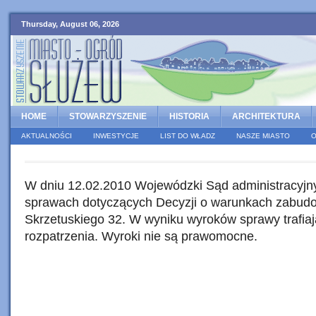
Thursday, August 06, 2026
HOME
STOWARZYSZENIE
HISTORIA
ARCHITEKTURA
AKTUALNOŚCI
INWESTYCJE
LIST DO WŁADZ
NASZE MIASTO
O
W dniu 12.02.2010 Wojewódzki Sąd administracyjny 
sprawach dotyczących Decyzji o warunkach zabudo
Skrzetuskiego 32. W wyniku wyroków sprawy trafi
rozpatrzenia. Wyroki nie są prawomocne.